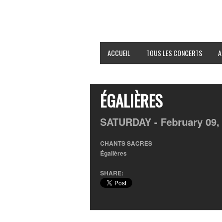
ACCUEIL
TOUS LES CONCERTS
A
ÉGALIÈRES
SATURDAY -
February
09
CHANTS SACRES
Égalières
SHARE: