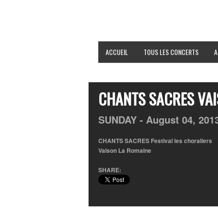
ACCUEIL
TOUS LES CONCERTS
A
CHANTS SACRES VAI
SUNDAY -
August
04,
201
CHANTS SACRES Festival les choraliers
Vaison La Romaine
SHARE: