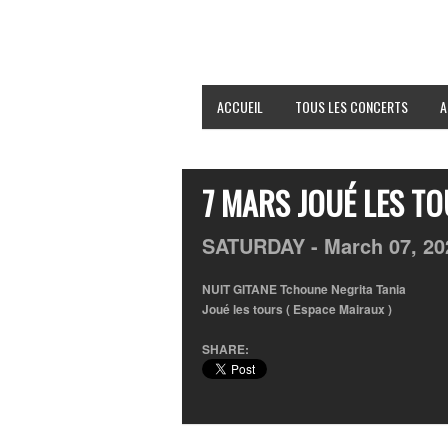
ACCUEIL
TOUS LES CONCERTS
A
7 MARS JOUÉ LES TO
SATURDAY -
March
07,
20
NUIT GITANE Tchoune Negrita Tania
Joué les tours ( Espace Mairaux )
SHARE: