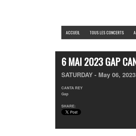
ACCUEIL
TOUS LES CONCERTS
A
6 MAI 2023 GAP CA
SATURDAY -
May
06,
2023
CANTA REY
Gap
SHARE: