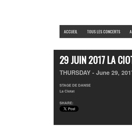
ACCUEIL
TOUS LES CONCERTS
A
29 JUIN 2017 LA CI
THURSDAY -
June
29,
201
STAGE DE DANSE
La Ciotat
SHARE: