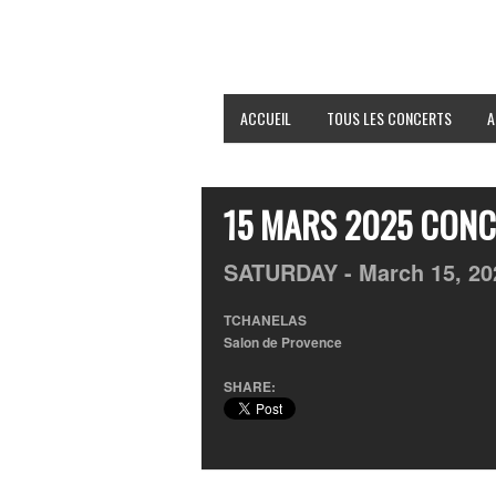
ACCUEIL
TOUS LES CONCERTS
A
15 MARS 2025 CONC
SATURDAY -
March
15,
20
TCHANELAS
Salon de Provence
SHARE: