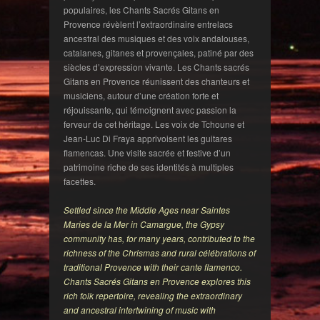
populaires, les Chants Sacrés Gitans en
Provence révèlent l’extraordinaire entrelacs
ancestral des musiques et des voix andalouses,
catalanes, gitanes et provençales, patiné par des
siècles d’expression vivante. Les Chants sacrés
Gitans en Provence réunissent des chanteurs et
musiciens, autour d’une création forte et
réjouissante, qui témoignent avec passion la
ferveur de cet héritage. Les voix de Tchoune et
Jean-Luc Di Fraya apprivoisent les guitares
flamencas. Une visite sacrée et festive d’un
patrimoine riche de ses identités à multiples
facettes.
Settled since the Middle Ages near Saintes
Maries de la Mer in Camargue, the Gypsy
community has, for many years, contributed to the
richness of the Chrismas and rural célébrations of
traditional Provence with their cante flamenco.
Chants Sacrés Gitans en Provence explores this
rich folk repertoire, revealing the extraordinary
and ancestral intertwining of music with